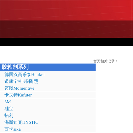
暂无相关记录！
胶粘剂系列
德国汉高乐泰Henkel
道康宁/杜邦/陶熙
迈图Momentive
卡夫特Kafuter
3M
硅宝
拓利
海斯迪克HYSTIC
西卡sika